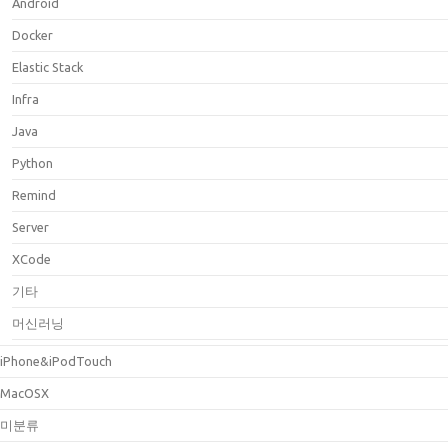
Android
Docker
Elastic Stack
Infra
Java
Python
Remind
Server
XCode
기타
머신러닝
iPhone&iPodTouch
MacOSX
미분류