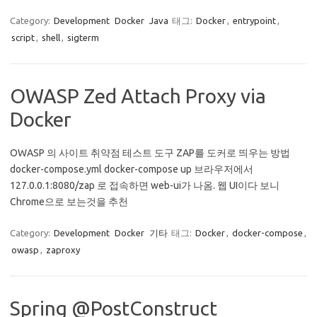
Category:
Development
Docker
Java
태그:
Docker
,
entrypoint
,
script
,
shell
,
sigterm
OWASP Zed Attach Proxy via
Docker
OWASP 의 사이트 취약점 테스트 도구 ZAP를 도커로 띄우는 방법
docker-compose.yml docker-compose up 브라우저에서
127.0.0.1:8080/zap 로 접속하면 web-ui가 나옴. 웹 UI이다 보니
Chrome으로 보는것을 추천
Category:
Development
Docker
기타
태그:
Docker
,
docker-compose
,
owasp
,
zaproxy
Spring @PostConstruct