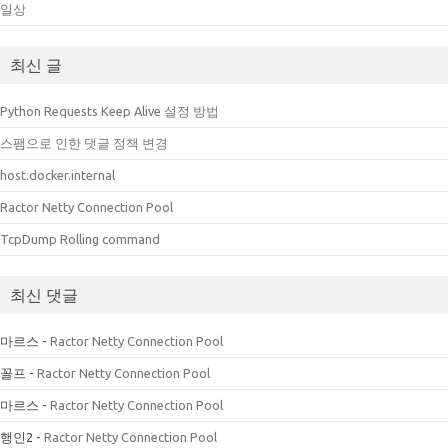
일상
최신 글
Python Requests Keep Alive 설정 방법
스팸으로 인한 댓글 정책 변경
host.docker.internal
Ractor Netty Connection Pool
TcpDump Rolling command
최신 댓글
마르스
-
Ractor Netty Connection Pool
꼴프
-
Ractor Netty Connection Pool
마르스
-
Ractor Netty Connection Pool
행인2
-
Ractor Netty Connection Pool