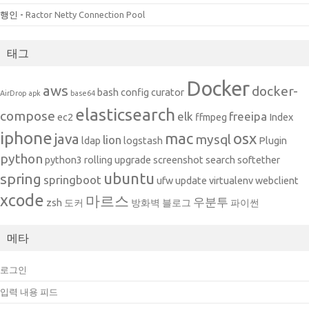
행인
-
Ractor Netty Connection Pool
태그
Docker
aws
docker-
bash
config
curator
AirDrop
apk
base64
elasticsearch
compose
elk
freeipa
ec2
ffmpeg
Index
iphone
mac
osx
java
mysql
lion
ldap
logstash
Plugin
python
python3
rolling upgrade
screenshot
search
softether
ubuntu
spring
springboot
ufw
update
virtualenv
webclient
xcode
마르스
우분투
zsh
도커
방화벽
블로그
파이썬
메타
로그인
입력 내용 피드