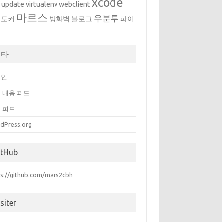
xcode
w
update
virtualenv
webclient
마르스
우분투
도커
방화벽
블로그
파이
메타
그인
 내용 피드
 피드
dPress.org
itHub
ps://github.com/mars2cbh
siter