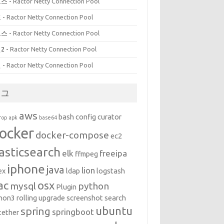
르스
-
Ractor Netty Connection Pool
프
-
Ractor Netty Connection Pool
르스
-
Ractor Netty Connection Pool
2
-
Ractor Netty Connection Pool
인
-
Ractor Netty Connection Pool
태그
aws
bash
config
curator
rop
apk
base64
ocker
docker-compose
ec2
asticsearch
elk
freeipa
ffmpeg
iphone
java
lion
ex
ldap
logstash
ac
osx
mysql
python
Plugin
hon3
rolling upgrade
screenshot
search
ubuntu
spring
springboot
tether