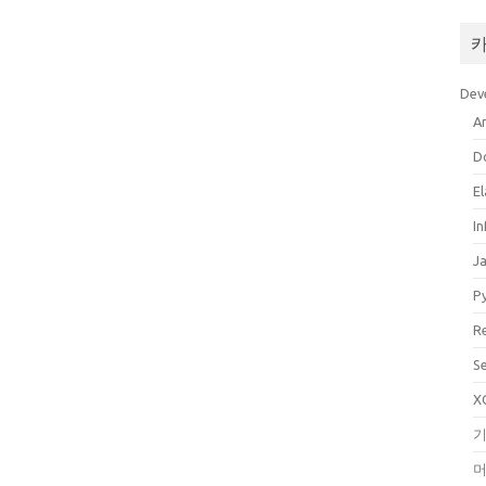
Dev
A
D
El
In
J
P
R
S
X