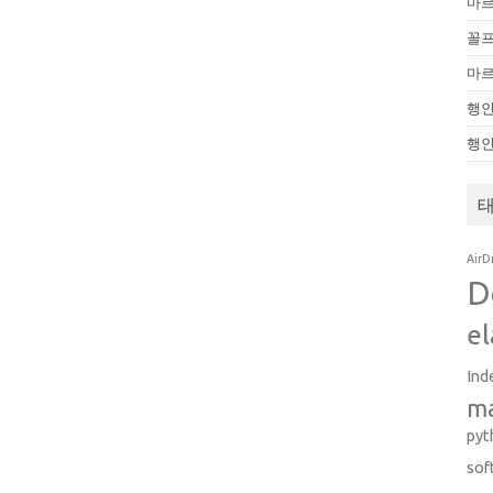
마
꼴
마
행인
행
AirD
D
el
Ind
m
pyt
sof