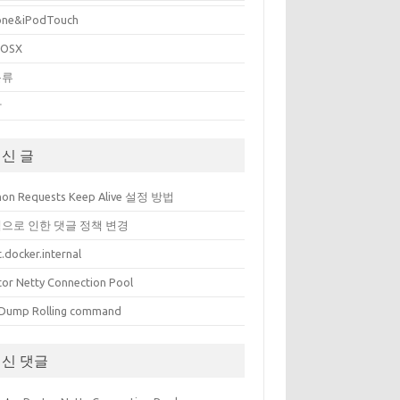
one&iPodTouch
cOSX
분류
상
신 글
hon Requests Keep Alive 설정 방법
으로 인한 댓글 정책 변경
.docker.internal
tor Netty Connection Pool
Dump Rolling command
신 댓글