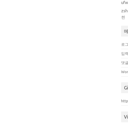
uf
zsh
썬
로
입력
댓글
Wor
G
htt
Vi