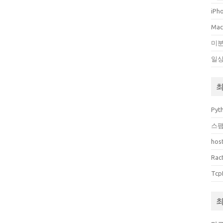
iPh
Ma
미
일
최
Pyt
스팸
host
Rac
Tcp
최