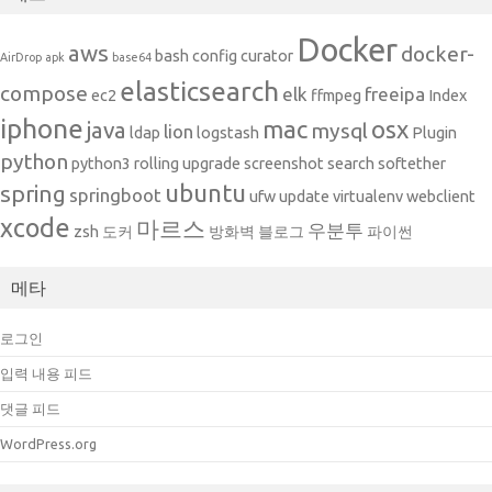
Docker
aws
docker-
bash
config
curator
AirDrop
apk
base64
elasticsearch
compose
elk
freeipa
ec2
ffmpeg
Index
iphone
mac
osx
java
mysql
lion
ldap
logstash
Plugin
python
python3
rolling upgrade
screenshot
search
softether
ubuntu
spring
springboot
ufw
update
virtualenv
webclient
xcode
마르스
우분투
zsh
도커
방화벽
블로그
파이썬
메타
로그인
입력 내용 피드
댓글 피드
WordPress.org