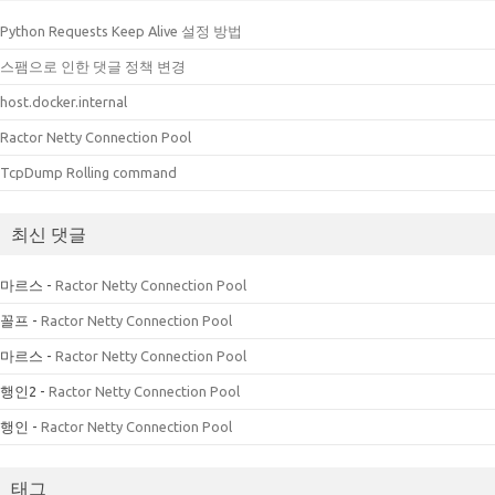
Python Requests Keep Alive 설정 방법
스팸으로 인한 댓글 정책 변경
host.docker.internal
Ractor Netty Connection Pool
TcpDump Rolling command
최신 댓글
마르스
-
Ractor Netty Connection Pool
꼴프
-
Ractor Netty Connection Pool
마르스
-
Ractor Netty Connection Pool
행인2
-
Ractor Netty Connection Pool
행인
-
Ractor Netty Connection Pool
태그