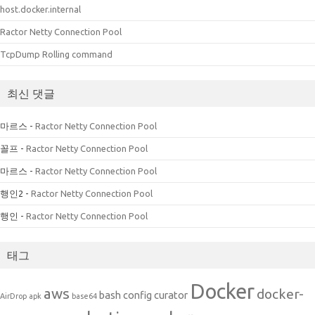
host.docker.internal
Ractor Netty Connection Pool
TcpDump Rolling command
최신 댓글
마르스
-
Ractor Netty Connection Pool
꼴프
-
Ractor Netty Connection Pool
마르스
-
Ractor Netty Connection Pool
행인2
-
Ractor Netty Connection Pool
행인
-
Ractor Netty Connection Pool
태그
Docker
aws
docker-
bash
config
curator
AirDrop
apk
base64