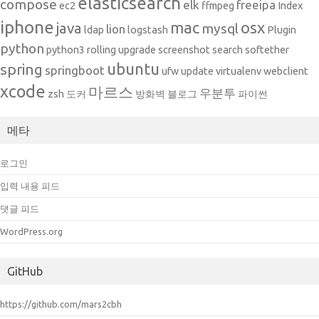
elasticsearch
compose
elk
freeipa
ec2
ffmpeg
Index
iphone
mac
osx
java
mysql
lion
ldap
logstash
Plugin
python
python3
rolling upgrade
screenshot
search
softether
ubuntu
spring
springboot
ufw
update
virtualenv
webclient
xcode
마르스
우분투
zsh
도커
방화벽
블로그
파이썬
메타
로그인
입력 내용 피드
댓글 피드
WordPress.org
GitHub
https://github.com/mars2cbh