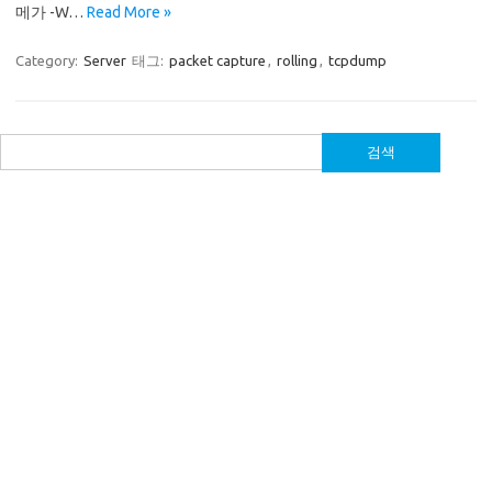
메가 -W…
Read More »
Category:
Server
태그:
packet capture
,
rolling
,
tcpdump
검
색: