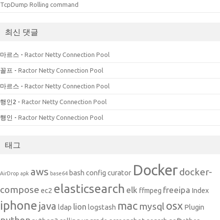
TcpDump Rolling command
최신 댓글
마르스
-
Ractor Netty Connection Pool
꼴프
-
Ractor Netty Connection Pool
마르스
-
Ractor Netty Connection Pool
행인2
-
Ractor Netty Connection Pool
행인
-
Ractor Netty Connection Pool
태그
Docker
aws
docker-
bash
config
curator
AirDrop
apk
base64
elasticsearch
compose
elk
freeipa
ec2
ffmpeg
Index
iphone
mac
osx
java
mysql
lion
ldap
logstash
Plugin