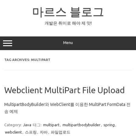
Skip
to
마르스 블로그
content
개발은 취미로 해야 제 맛!
Menu
TAG ARCHIVES:
MULTIPART
Webclient MultiPart File Upload
MultipartBodyBuilder와 WebClient를 이용한 MultiPart FormData 전
송 예제
Category:
Java
태그:
multipart
,
multipartbodybuilder
,
spring
,
webclient
,
스프링
,
자바
,
파일업로드