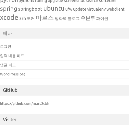
python
python3
rolling upgrade
screenshot
search
softether
ubuntu
spring
springboot
ufw
update
virtualenv
webclient
xcode
마르스
우분투
zsh
도커
방화벽
블로그
파이썬
메타
로그인
입력 내용 피드
댓글 피드
WordPress.org
GitHub
https://github.com/mars2cbh
Visiter