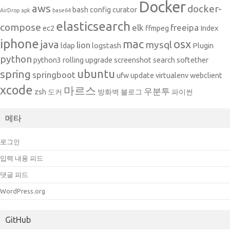
Docker
aws
docker-
bash
config
curator
AirDrop
apk
base64
elasticsearch
compose
elk
freeipa
ec2
ffmpeg
Index
iphone
mac
osx
java
mysql
lion
ldap
logstash
Plugin
python
python3
rolling upgrade
screenshot
search
softether
ubuntu
spring
springboot
ufw
update
virtualenv
webclient
xcode
마르스
우분투
zsh
도커
방화벽
블로그
파이썬
메타
로그인
입력 내용 피드
댓글 피드
WordPress.org
GitHub