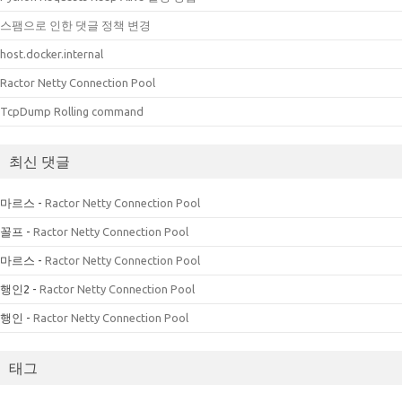
스팸으로 인한 댓글 정책 변경
host.docker.internal
Ractor Netty Connection Pool
TcpDump Rolling command
최신 댓글
마르스
-
Ractor Netty Connection Pool
꼴프
-
Ractor Netty Connection Pool
마르스
-
Ractor Netty Connection Pool
행인2
-
Ractor Netty Connection Pool
행인
-
Ractor Netty Connection Pool
태그