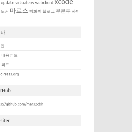
xcode
w
update
virtualenv
webclient
마르스
우분투
도커
방화벽
블로그
파이
메타
그인
 내용 피드
 피드
dPress.org
itHub
ps://github.com/mars2cbh
siter