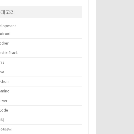
카테고리
elopment
ndroid
ocker
astic Stack
fra
ava
ython
emind
erver
Code
기타
머신러닝