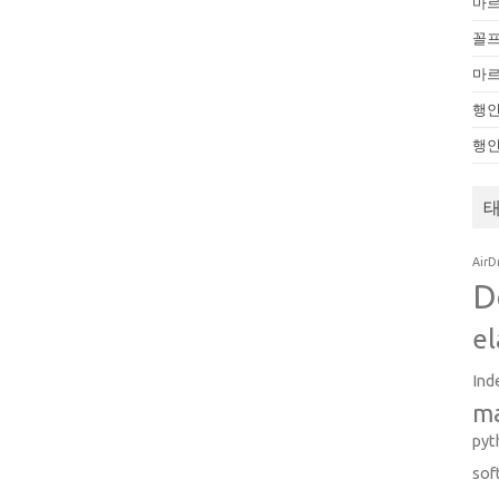
마
꼴
마
행인
행
AirD
D
el
Ind
m
pyt
sof