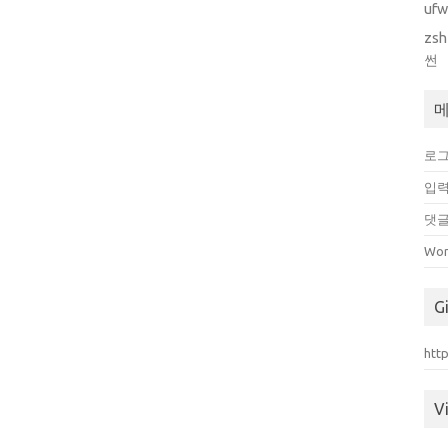
uf
zsh
썬
로
입력
댓글
Wor
G
htt
Vi