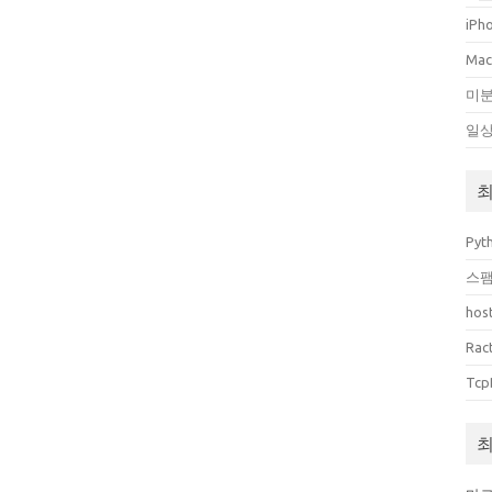
iPh
Ma
미
일
최
Pyt
스팸
host
Rac
Tcp
최