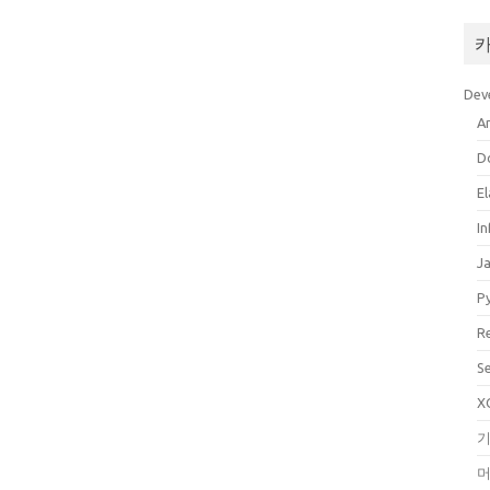
Dev
A
D
El
In
J
P
R
S
X