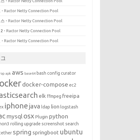
르스
-
Ractor Netty Connection Pool
프
-
Ractor Netty Connection Pool
르스
-
Ractor Netty Connection Pool
2
-
Ractor Netty Connection Pool
인
-
Ractor Netty Connection Pool
태그
aws
bash
config
curator
rop
apk
base64
ocker
docker-compose
ec2
asticsearch
elk
freeipa
ffmpeg
iphone
java
lion
ex
ldap
logstash
ac
osx
mysql
python
Plugin
hon3
rolling upgrade
screenshot
search
ubuntu
spring
springboot
tether