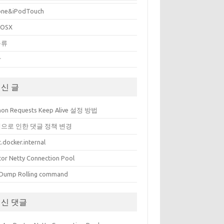
one&iPodTouch
cOSX
분류
상
신 글
hon Requests Keep Alive 설정 방법
으로 인한 댓글 정책 변경
.docker.internal
tor Netty Connection Pool
Dump Rolling command
신 댓글