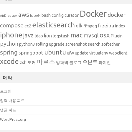
Docker
aws
docker-
bash
config
curator
AirDrop
apk
base64
elasticsearch
compose
elk
freeipa
ec2
ffmpeg
Index
iphone
mac
osx
java
mysql
lion
ldap
logstash
Plugin
python
python3
rolling upgrade
screenshot
search
softether
ubuntu
spring
springboot
ufw
update
virtualenv
webclient
xcode
마르스
우분투
zsh
도커
방화벽
블로그
파이썬
메타
로그인
입력 내용 피드
댓글 피드
WordPress.org