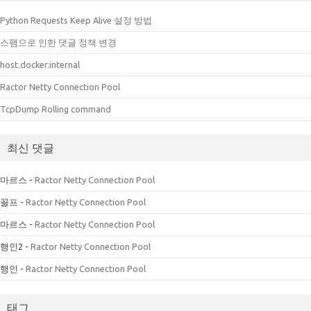
Python Requests Keep Alive 설정 방법
스팸으로 인한 댓글 정책 변경
host.docker.internal
Ractor Netty Connection Pool
TcpDump Rolling command
최신 댓글
마르스
-
Ractor Netty Connection Pool
꼴프
-
Ractor Netty Connection Pool
마르스
-
Ractor Netty Connection Pool
행인2
-
Ractor Netty Connection Pool
행인
-
Ractor Netty Connection Pool
태그