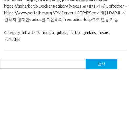
https://goharbor.io Docker Registry (Nexus 로 대체 가능) Softether –
https://www.softether.org VPN Server (L2TP/IPSec 지원) LDAP을 지
원하지 않지만 radius를 지원하여 freeradius-ldap으로 연동 가능
Category:
Infra
태그:
freeipa
,
gitlab
,
harbor
,
jenkins
,
nexus
,
softether
검
색: