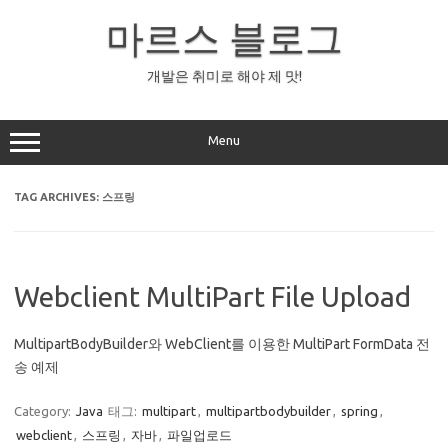
Skip
to
마르스 블로그
content
개발은 취미로 해야 제 맛!
Menu
TAG ARCHIVES:
스프링
Webclient MultiPart File Upload
MultipartBodyBuilder와 WebClient를 이용한 MultiPart FormData 전
송 예제
Category:
Java
태그:
multipart
,
multipartbodybuilder
,
spring
,
webclient
,
스프링
,
자바
,
파일업로드