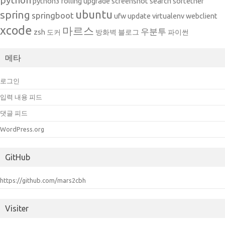
python
python3
rolling upgrade
screenshot
search
softether
ubuntu
spring
springboot
ufw
update
virtualenv
webclient
xcode
마르스
우분투
zsh
도커
방화벽
블로그
파이썬
메타
로그인
입력 내용 피드
댓글 피드
WordPress.org
GitHub
https://github.com/mars2cbh
Visiter