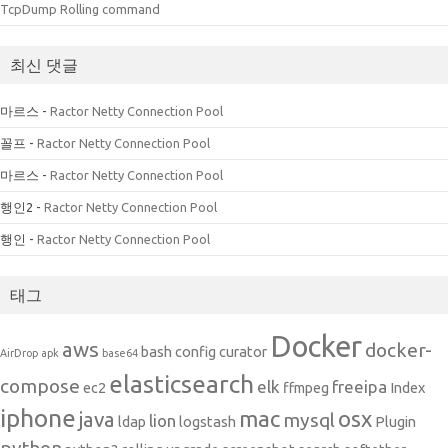
TcpDump Rolling command
최신 댓글
마르스
-
Ractor Netty Connection Pool
꼴프
-
Ractor Netty Connection Pool
마르스
-
Ractor Netty Connection Pool
행인2
-
Ractor Netty Connection Pool
행인
-
Ractor Netty Connection Pool
태그
Docker
aws
docker-
bash
config
curator
AirDrop
apk
base64
elasticsearch
compose
elk
freeipa
ec2
ffmpeg
Index
iphone
mac
osx
java
mysql
lion
ldap
logstash
Plugin