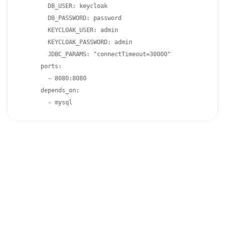
        DB_USER: keycloak

        DB_PASSWORD: password

        KEYCLOAK_USER: admin

        KEYCLOAK_PASSWORD: admin

        JDBC_PARAMS: "connectTimeout=30000"

      ports:

        - 8080:8080

      depends_on:

        - mysql