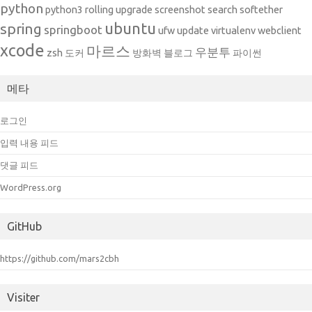
python
python3
rolling upgrade
screenshot
search
softether
ubuntu
spring
springboot
ufw
update
virtualenv
webclient
xcode
마르스
우분투
zsh
도커
방화벽
블로그
파이썬
메타
로그인
입력 내용 피드
댓글 피드
WordPress.org
GitHub
https://github.com/mars2cbh
Visiter