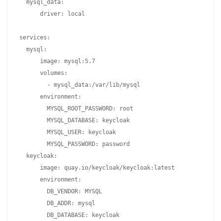
  mysql_data:

      driver: local

services:

  mysql:

      image: mysql:5.7

      volumes:

        - mysql_data:/var/lib/mysql

      environment:

        MYSQL_ROOT_PASSWORD: root

        MYSQL_DATABASE: keycloak

        MYSQL_USER: keycloak

        MYSQL_PASSWORD: password

  keycloak:

      image: quay.io/keycloak/keycloak:latest

      environment:

        DB_VENDOR: MYSQL

        DB_ADDR: mysql

        DB_DATABASE: keycloak
