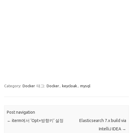
Category:
Docker
태그:
Docker
,
keycloak
,
mysql
Post navigation
←
iterm에서 ‘Opt+방향키’ 설정
Elasticsearch 7.x build via
IntelliJ IDEA
→