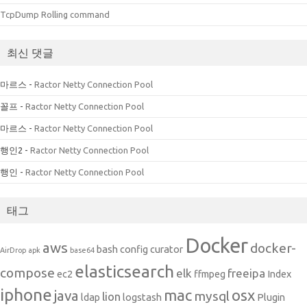
TcpDump Rolling command
최신 댓글
마르스
-
Ractor Netty Connection Pool
꼴프
-
Ractor Netty Connection Pool
마르스
-
Ractor Netty Connection Pool
행인2
-
Ractor Netty Connection Pool
행인
-
Ractor Netty Connection Pool
태그
Docker
aws
docker-
bash
config
curator
AirDrop
apk
base64
elasticsearch
compose
elk
freeipa
ec2
ffmpeg
Index
iphone
mac
osx
java
mysql
lion
ldap
logstash
Plugin