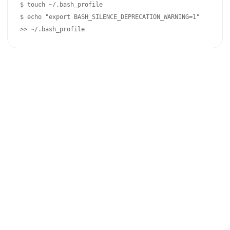
$ touch ~/.bash_profile

$ echo "export BASH_SILENCE_DEPRECATION_WARNING=1" 
>> ~/.bash_profile