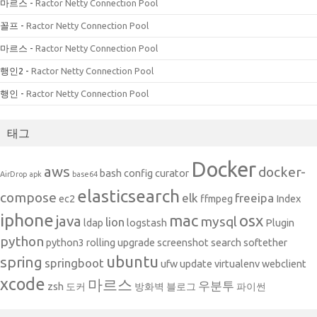
마르스
-
Ractor Netty Connection Pool
꼴프
-
Ractor Netty Connection Pool
마르스
-
Ractor Netty Connection Pool
행인2
-
Ractor Netty Connection Pool
행인
-
Ractor Netty Connection Pool
태그
Docker
aws
docker-
bash
config
curator
AirDrop
apk
base64
elasticsearch
compose
elk
freeipa
ec2
ffmpeg
Index
iphone
mac
osx
java
mysql
lion
ldap
logstash
Plugin
python
python3
rolling upgrade
screenshot
search
softether
ubuntu
spring
springboot
ufw
update
virtualenv
webclient
xcode
마르스
우분투
zsh
도커
방화벽
블로그
파이썬