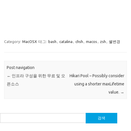
Category:
MacOSX
태그:
bash
,
catalina
,
chsh
,
macos
,
zsh
,
쉘변경
Post navigation
←
인프라 구성을 위한 무료 및 오
Hikari Pool – Possibly consider
픈소스
using a shorter maxLifetime
value.
→
검
색: