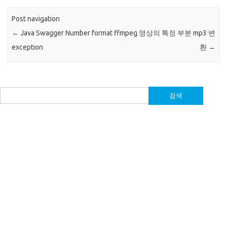
Post navigation
←
Java Swagger Number format
ffmpeg 영상의 특정 부분 mp3 변
exception
환
→
검
색: