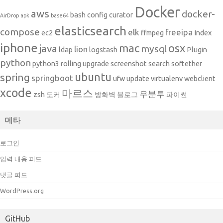
Docker
aws
docker-
bash
config
curator
AirDrop
apk
base64
elasticsearch
compose
elk
freeipa
ec2
ffmpeg
Index
iphone
mac
osx
java
mysql
lion
ldap
logstash
Plugin
python
python3
rolling upgrade
screenshot
search
softether
ubuntu
spring
springboot
ufw
update
virtualenv
webclient
xcode
마르스
우분투
zsh
도커
방화벽
블로그
파이썬
메타
로그인
입력 내용 피드
댓글 피드
WordPress.org
GitHub