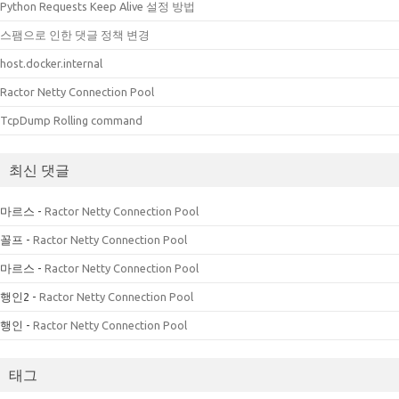
Python Requests Keep Alive 설정 방법
스팸으로 인한 댓글 정책 변경
host.docker.internal
Ractor Netty Connection Pool
TcpDump Rolling command
최신 댓글
마르스
-
Ractor Netty Connection Pool
꼴프
-
Ractor Netty Connection Pool
마르스
-
Ractor Netty Connection Pool
행인2
-
Ractor Netty Connection Pool
행인
-
Ractor Netty Connection Pool
태그