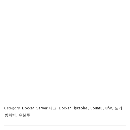
Category:
Docker
Server
태그:
Docker
,
iptables
,
ubuntu
,
ufw
,
도커
,
방화벽
,
우분투