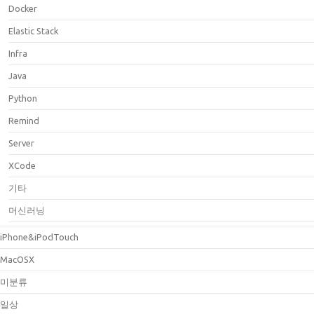
Docker
Elastic Stack
Infra
Java
Python
Remind
Server
XCode
기타
머신러닝
iPhone&iPodTouch
MacOSX
미분류
일상