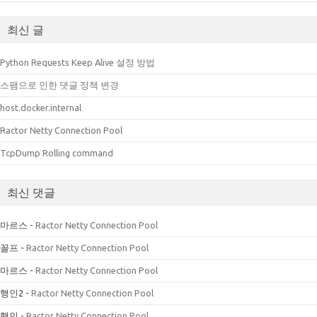
최신 글
Python Requests Keep Alive 설정 방법
스팸으로 인한 댓글 정책 변경
host.docker.internal
Ractor Netty Connection Pool
TcpDump Rolling command
최신 댓글
마르스
-
Ractor Netty Connection Pool
꼴프
-
Ractor Netty Connection Pool
마르스
-
Ractor Netty Connection Pool
행인2
-
Ractor Netty Connection Pool
행인
-
Ractor Netty Connection Pool