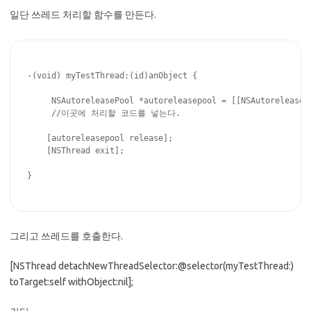
일단 쓰레드 처리할 함수를 만든다.
-(void) myTestThread:(id)anObject {

     NSAutoreleasePool *autoreleasepool = [[NSAutoreleasePo
     //이곳에 처리할 코드를 넣는다.

    [autoreleasepool release];

    [NSThread exit];

}

그리고 쓰레드를 호출한다.
[NSThread detachNewThreadSelector:@selector(myTestThread:)
toTarget:self withObject:nil];