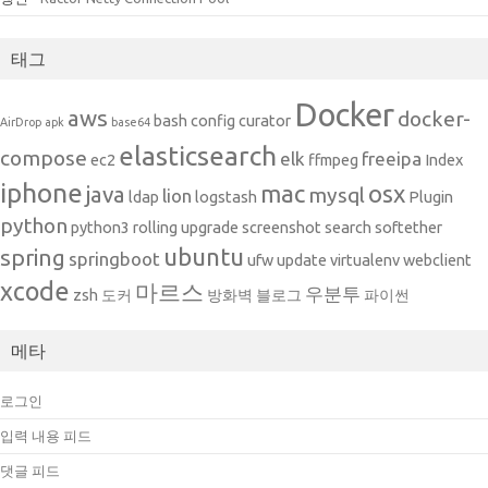
태그
Docker
aws
docker-
bash
config
curator
AirDrop
apk
base64
elasticsearch
compose
elk
freeipa
ec2
ffmpeg
Index
iphone
mac
osx
java
mysql
lion
ldap
logstash
Plugin
python
python3
rolling upgrade
screenshot
search
softether
ubuntu
spring
springboot
ufw
update
virtualenv
webclient
xcode
마르스
우분투
zsh
도커
방화벽
블로그
파이썬
메타
로그인
입력 내용 피드
댓글 피드