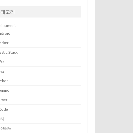
카테고리
elopment
ndroid
ocker
astic Stack
fra
ava
ython
emind
erver
Code
기타
머신러닝