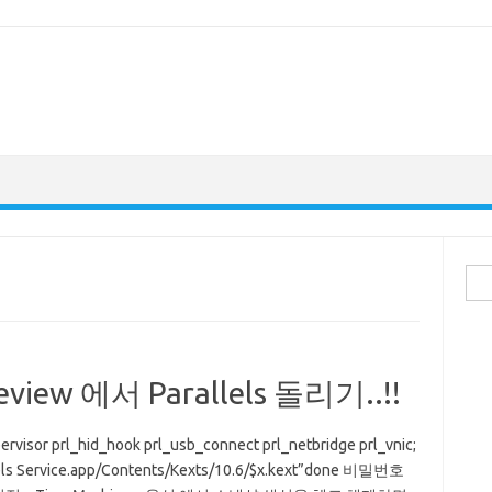
검
색:
review 에서 Parallels 돌리기..!!
r prl_hid_hook prl_usb_connect prl_netbridge prl_vnic;
llels Service.app/Contents/Kexts/10.6/$x.kext”done 비밀번호