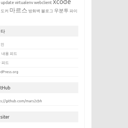
xcode
w
update
virtualenv
webclient
마르스
우분투
도커
방화벽
블로그
파이
메타
그인
 내용 피드
 피드
dPress.org
itHub
ps://github.com/mars2cbh
siter