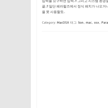
입력을 요구하면 입력..!! 그리고 시스템 환경설
끝..!! 일단 페러럴즈에서 정식 패치가 나오
을 못 사용할듯..
Category:
MacOSX
태그:
lion
,
mac
,
osx
,
Paral