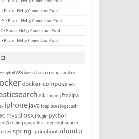
르스
-
Ractor Netty Connection Pool
프
-
Ractor Netty Connection Pool
르스
-
Ractor Netty Connection Pool
2
-
Ractor Netty Connection Pool
인
-
Ractor Netty Connection Pool
태그
aws
bash
config
curator
rop
apk
base64
ocker
docker-compose
ec2
asticsearch
elk
freeipa
ffmpeg
iphone
java
lion
ex
ldap
logstash
ac
osx
mysql
python
Plugin
hon3
rolling upgrade
screenshot
search
ubuntu
spring
springboot
tether