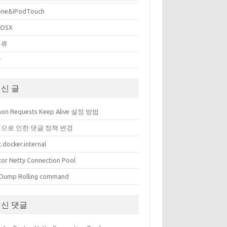
one&iPodTouch
cOSX
분류
상
신 글
hon Requests Keep Alive 설정 방법
으로 인한 댓글 정책 변경
.docker.internal
tor Netty Connection Pool
Dump Rolling command
신 댓글