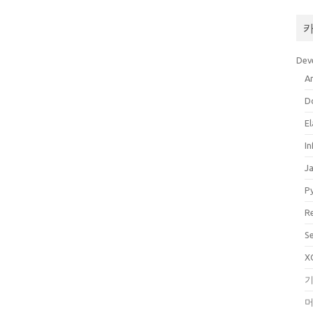
Dev
A
D
El
In
J
P
R
S
X