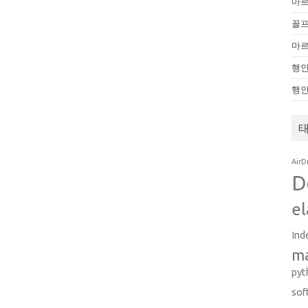
마
꼴
마
행인
행
AirD
D
el
Ind
m
pyt
sof