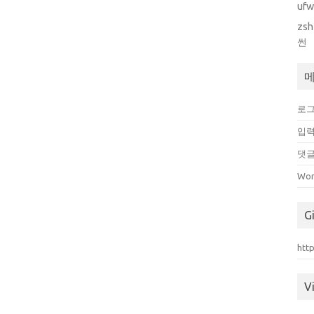
uf
zsh
썬
로
입력
댓글
Wor
G
htt
Vi