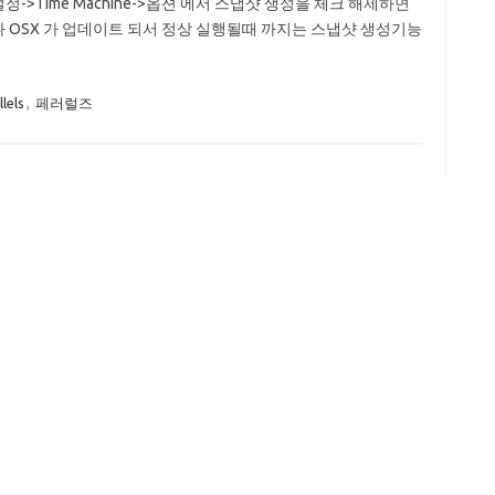
정->Time Machine->옵션 에서 스냅샷 생성을 체크 해제하면
거나 OSX 가 업데이트 되서 정상 실행될때 까지는 스냅샷 생성기능
lels
,
페러럴즈