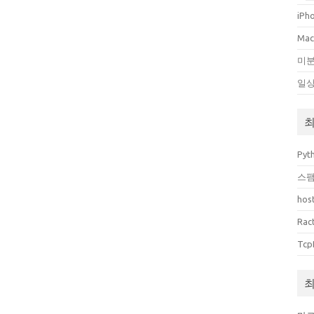
iPh
Ma
미
일
최
Pyt
스팸
host
Rac
Tcp
최