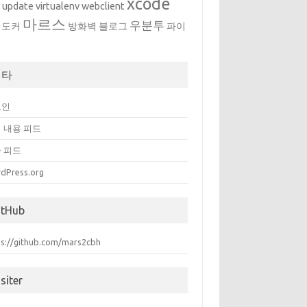
xcode
w
update
virtualenv
webclient
마르스
우분투
도커
방화벽
블로그
파이
메타
그인
 내용 피드
 피드
dPress.org
itHub
ps://github.com/mars2cbh
siter