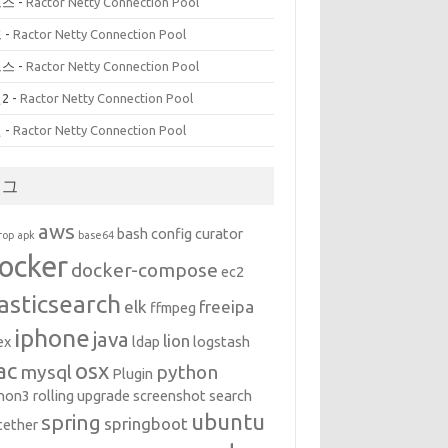
르스
-
Ractor Netty Connection Pool
프
-
Ractor Netty Connection Pool
르스
-
Ractor Netty Connection Pool
2
-
Ractor Netty Connection Pool
인
-
Ractor Netty Connection Pool
태그
aws
bash
config
curator
rop
apk
base64
ocker
docker-compose
ec2
asticsearch
elk
freeipa
ffmpeg
iphone
java
lion
ex
ldap
logstash
ac
osx
mysql
python
Plugin
hon3
rolling upgrade
screenshot
search
ubuntu
spring
springboot
tether