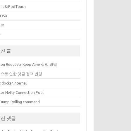
one&iPodTouch
cOSX
분류
상
신 글
hon Requests Keep Alive 설정 방법
으로 인한 댓글 정책 변경
.docker.internal
tor Netty Connection Pool
Dump Rolling command
신 댓글