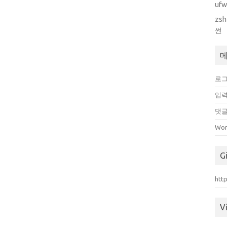
uf
zsh
썬
로
입력
댓글
Wor
G
htt
Vi