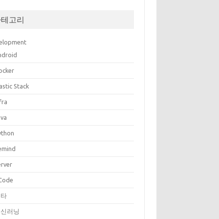
카테고리
elopment
ndroid
ocker
astic Stack
fra
ava
ython
emind
erver
Code
기타
머신러닝