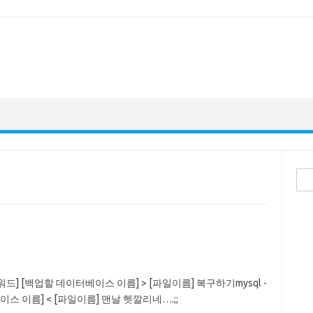
검
색:
패스워드] [백업할 데이터베이스 이름] > [파일이름] 복구하기mysql -
이스 이름] < [파일이름] 맨날 헷깔리네….;;