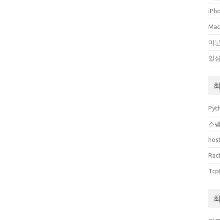
iPh
Ma
미
일
최
Pyt
스팸
host
Rac
Tcp
최