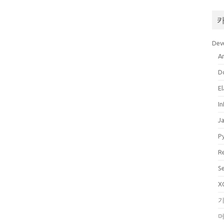
Dev
A
D
El
In
J
P
R
S
X