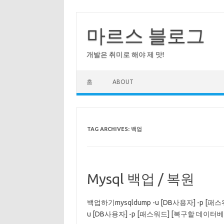
Skip
to
content
마르스 블로그
개발은 취미로 해야 제 맛!
홈
ABOUT
TAG ARCHIVES:
백업
Mysql 백업 / 복원
백업하기mysqldump -u [DB사용자] -p [
u [DB사용자] -p [패스워드] [복구할 데이터베