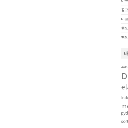
마
꼴
마
행인
행
AirD
D
el
Ind
m
pyt
sof