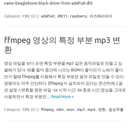
name-beaglebone-black-driver-from-adafruit-dht
Category:
기타
태그:
adafruit
,
dht11
,
raspberry
,
라즈베리파이
ffmpeg 영상의 특정 부분 mp3 변
환
영상 파일을 보다 보면 특정 부분을 mp3 같은 음악파일로 만들고 싶
을때가 있다. 예를 들어 중간에 나오는 BGM이 좋다던가 노래가 좋다
던가 할때 ffmpeg를 이용해서 특정 부분은 음악 파일로 만들 수 있다.
명령어도 아주 간단하다. (ffmpeg 이 설치되어 있다는 존건하에..) 옵
션 설명 -i 변환할 원본 파일 -ss 시작 시간 -to 종료 시간 영상을 그대로
사용하면서 특정 부분만…
Read More »
Category:
기타
태그:
ffmpeg
,
mkv
,
mov
,
mp3
,
mp4
,
변환
,
음성추출