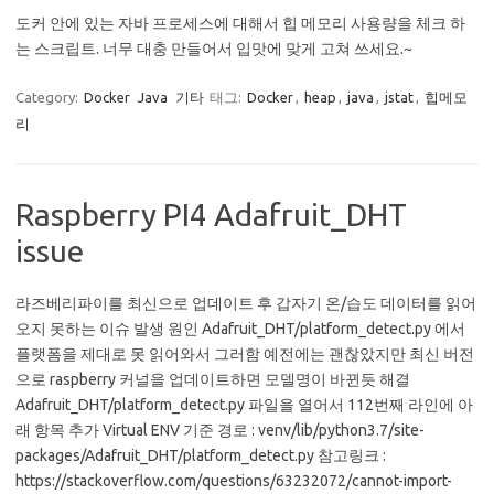
도커 안에 있는 자바 프로세스에 대해서 힙 메모리 사용량을 체크 하
는 스크립트. 너무 대충 만들어서 입맛에 맞게 고쳐 쓰세요.~
Category:
Docker
Java
기타
태그:
Docker
,
heap
,
java
,
jstat
,
힙메모
리
Raspberry PI4 Adafruit_DHT
issue
라즈베리파이를 최신으로 업데이트 후 갑자기 온/습도 데이터를 읽어
오지 못하는 이슈 발생 원인 Adafruit_DHT/platform_detect.py 에서
플랫폼을 제대로 못 읽어와서 그러함 예전에는 괜찮았지만 최신 버전
으로 raspberry 커널을 업데이트하면 모델명이 바뀐듯 해결
Adafruit_DHT/platform_detect.py 파일을 열어서 112번째 라인에 아
래 항목 추가 Virtual ENV 기준 경로 : venv/lib/python3.7/site-
packages/Adafruit_DHT/platform_detect.py 참고링크 :
https://stackoverflow.com/questions/63232072/cannot-import-