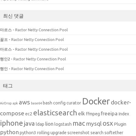
최신 댓글
마르스
-
Ractor Netty Connection Pool
꼴프
-
Ractor Netty Connection Pool
마르스
-
Ractor Netty Connection Pool
행인2
-
Ractor Netty Connection Pool
행인
-
Ractor Netty Connection Pool
태그
Docker
aws
docker-
bash
config
curator
AirDrop
apk
base64
elasticsearch
compose
elk
freeipa
ec2
ffmpeg
Index
iphone
mac
osx
java
mysql
lion
ldap
logstash
Plugin
python
python3
rolling upgrade
screenshot
search
softether