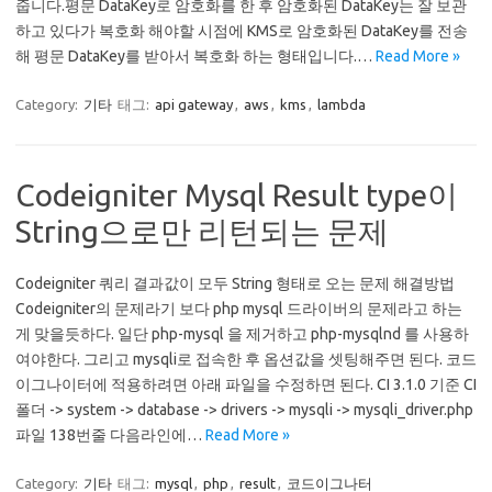
줍니다.평문 DataKey로 암호화를 한 후 암호화된 DataKey는 잘 보관
하고 있다가 복호화 해야할 시점에 KMS로 암호화된 DataKey를 전송
해 평문 DataKey를 받아서 복호화 하는 형태입니다.…
Read More »
Category:
기타
태그:
api gateway
,
aws
,
kms
,
lambda
Codeigniter Mysql Result type이
String으로만 리턴되는 문제
Codeigniter 쿼리 결과값이 모두 String 형태로 오는 문제 해결방법
Codeigniter의 문제라기 보다 php mysql 드라이버의 문제라고 하는
게 맞을듯하다. 일단 php-mysql 을 제거하고 php-mysqlnd 를 사용하
여야한다. 그리고 mysqli로 접속한 후 옵션값을 셋팅해주면 된다. 코드
이그나이터에 적용하려면 아래 파일을 수정하면 된다. CI 3.1.0 기준 CI
폴더 -> system -> database -> drivers -> mysqli -> mysqli_driver.php
파일 138번줄 다음라인에…
Read More »
Category:
기타
태그:
mysql
,
php
,
result
,
코드이그나터