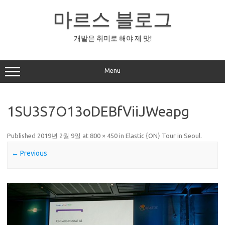
Skip
to
마르스 블로그
content
개발은 취미로 해야 제 맛!
Menu
1SU3S7O13oDEBfViiJWeapg
Published
2019년 2월 9일
at
800 × 450
in
Elastic {ON} Tour in Seoul
.
← Previous